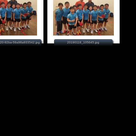
20-92ba-59a98a933542.jpg
20190118_105645.jpg