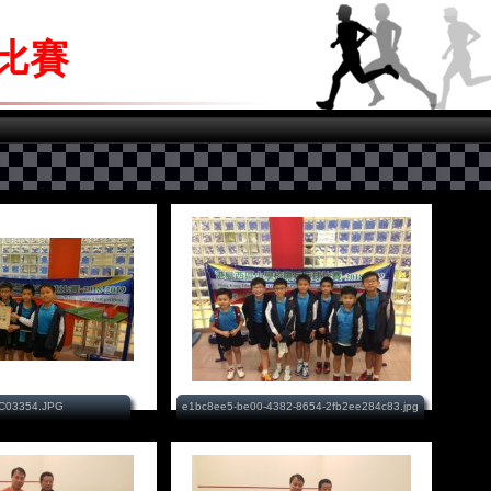
球比賽
C03354.JPG
e1bc8ee5-be00-4382-8654-2fb2ee284c83.jpg