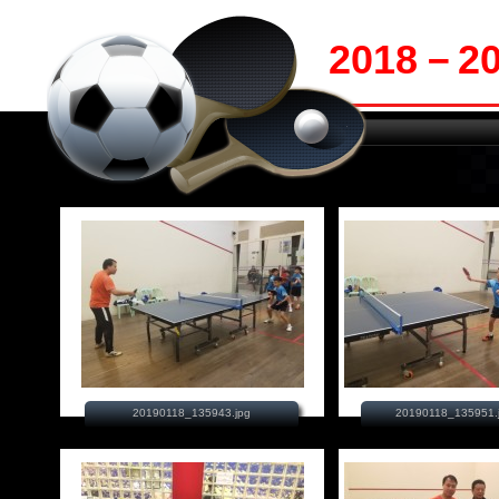
2018－
20190118_135943.jpg
20190118_135951.