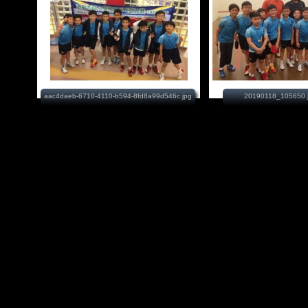
aac4daeb-6710-4110-b594-8fd8a99d546c.jpg
20190118_105650.