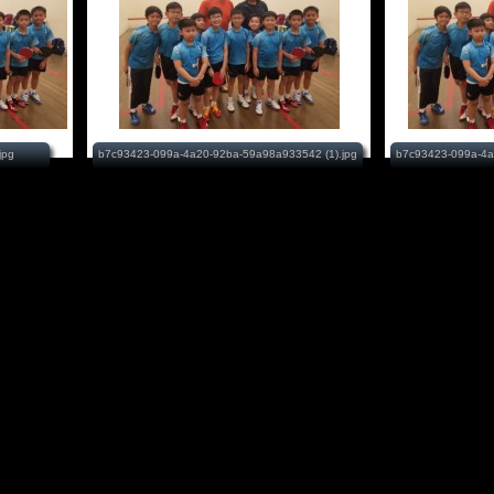
jpg
b7c93423-099a-4a20-92ba-59a98a933542 (1).jpg
b7c93423-099a-4a