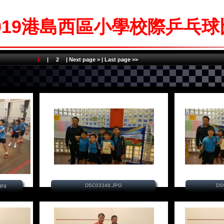
2019港島西區小學校際乒乓
1
|
2
|
Next page >
|
Last page >>
jpg
DSC03348.JPG
DS