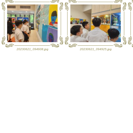
20230621_094608.jpg
20230621_094925.jpg