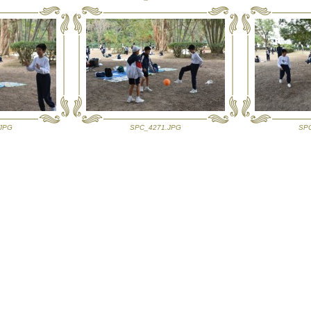
JPG
SPC_4271.JPG
SP