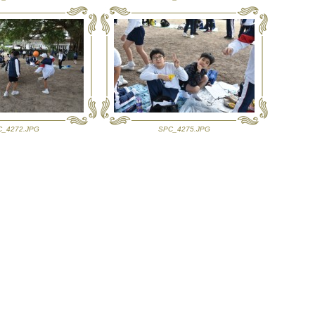
C_4272.JPG
SPC_4275.JPG