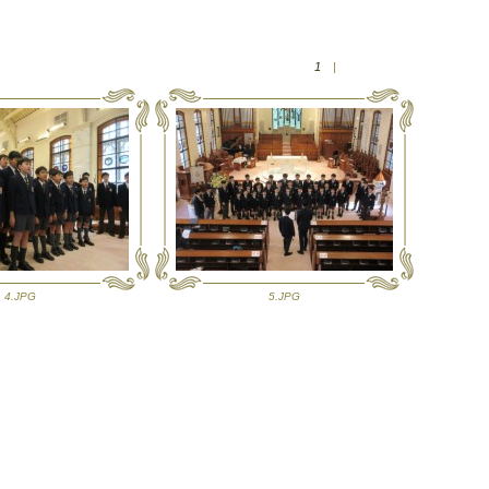
1
|
4.JPG
5.JPG