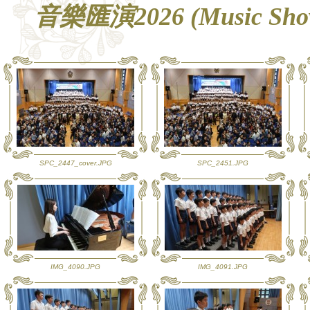
音樂匯演2026 (Music Show
SPC_2447_cover.JPG
SPC_2451.JPG
IMG_4090.JPG
IMG_4091.JPG