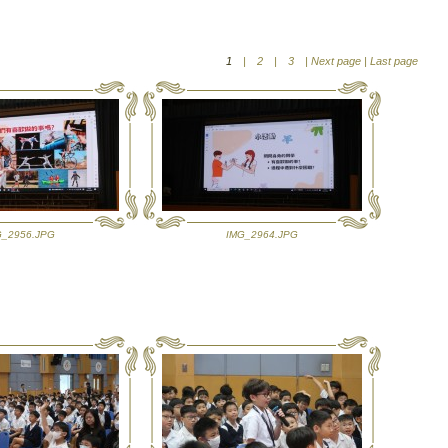
1
|
2
|
3
|
Next page
|
Last page
G_2956.JPG
IMG_2964.JPG