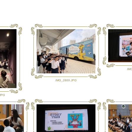
IM
IMG_2869.JPG
JPG