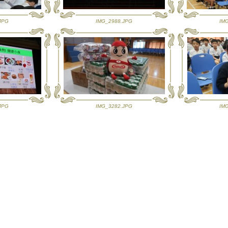
JPG
IMG_2988.JPG
IM
JPG
IMG_3282.JPG
IM