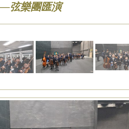
——弦樂團匯演