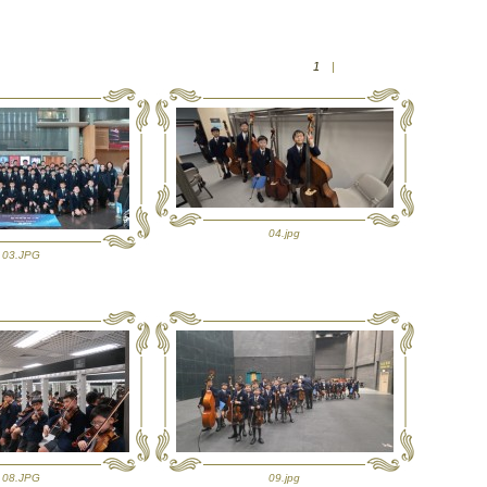
1
|
04.jpg
03.JPG
08.JPG
09.jpg