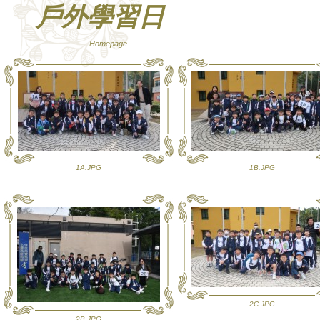
戶外學習日
Homepage
1A.JPG
1B.JPG
2C.JPG
2B.JPG